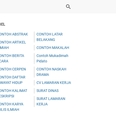
BEL
ONTOH ABSTRAK
CONTOH LATAR
BELAKANG
ONTOH ARTIKEL
LMIAH
CONTOH MAKALAH
ONTOH BERITA
Contoh Mukadimah
CARA
Pidato
ONTOH CERPEN
CONTOH NASKAH
DRAMA
ONTOH DAFTAR
IWAYAT HIDUP
CV LAMARAN KERJA
ONTOH KALIMAT
SURAT DINAS
ESKRIPSI
SURAT LAMARAN
ONTOH KARYA
KERJA
ULIS ILMIAH