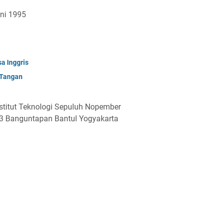
uni 1995
a Inggris
 Tangan
nstitut Teknologi Sepuluh Nopember
03 Banguntapan Bantul Yogyakarta