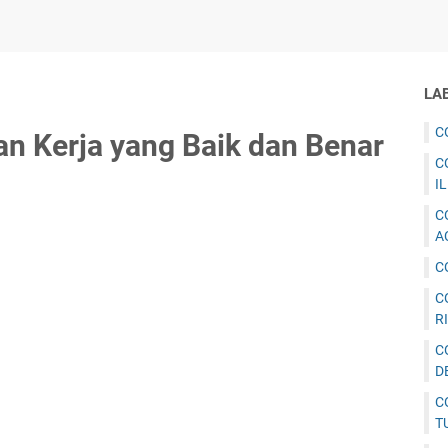
LA
C
n Kerja yang Baik dan Benar
C
I
C
A
C
C
R
C
D
C
T