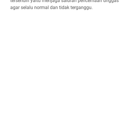
tersendiri yaitu menjaga saluran pencernaan unggas
agar selalu normal dan tidak terganggu.