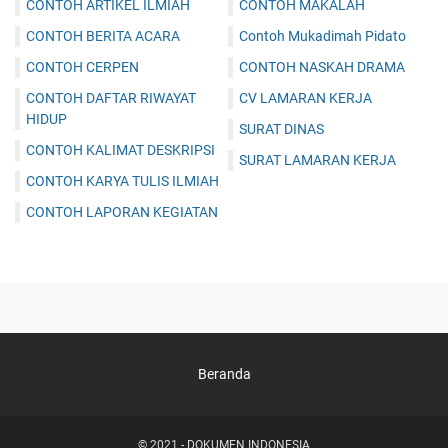
CONTOH ARTIKEL ILMIAH
CONTOH MAKALAH
CONTOH BERITA ACARA
Contoh Mukadimah Pidato
CONTOH CERPEN
CONTOH NASKAH DRAMA
CONTOH DAFTAR RIWAYAT
CV LAMARAN KERJA
HIDUP
SURAT DINAS
CONTOH KALIMAT DESKRIPSI
SURAT LAMARAN KERJA
CONTOH KARYA TULIS ILMIAH
CONTOH LAPORAN KEGIATAN
Beranda
© 2021 -
DOKUMEN INDONESIA