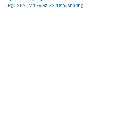
OPgQSENJMriGVGziGS?usp=sharing